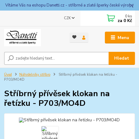
Vítáme Vás na eshopu Danetti.cz - stříbrné a zlaté šperky české výroby
0
ks
CZK
za
0 Kč
Menu
Hledat
Úvod
Náhrdelníky stříbro
Stříbrný přívěsek klokan na řetízku -
P703/MO4D
Stříbrný přívěsek klokan na
řetízku - P703/MO4D