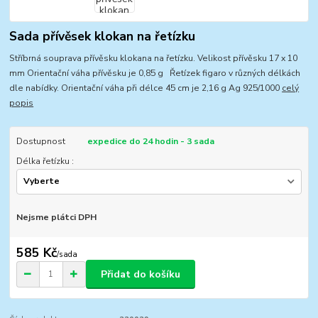
Sada přívěsek klokan na řetízku
Stříbrná souprava přívěsku klokana na řetízku. Velikost přívěsku 17 x 10
mm Orientační váha přívěsku je 0,85 g Řetízek figaro v různých délkách
dle nabídky. Orientační váha při délce 45 cm je 2,16 g Ag 925/1000
celý
popis
Dostupnost
expedice do 24 hodin - 3 sada
Délka řetízku :
Nejsme plátci DPH
585 Kč
/
sada
Přidat do košíku