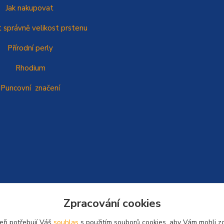
Jak nakupovat
t správně
velikost prstenu
Přírodní perly
Rhodium
Puncovní značení
Zpracování cookies
eři potřebují Váš
souhlas
s použitím souborů cookies, aby Vám mohli z