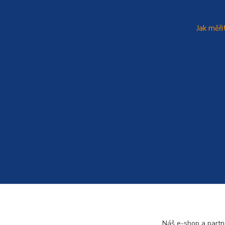
Jak měři
Náš e-shop a partn