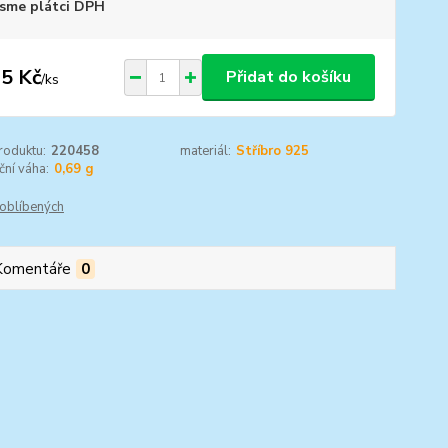
sme plátci DPH
5 Kč
Přidat do košíku
/
ks
roduktu:
220458
materiál:
Stříbro 925
ční váha:
0,69 g
oblíbených
Komentáře
0