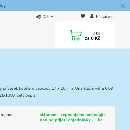
oby
Přihlášení
CZK
0
ks
za
0 Kč
ý přívěsek kotěte o velikosti 17 x 10 mm. Orientační váha 0,69
925/1000
celý popis
tupnost
skladem - expedujeme následující
den po přijetí objednávky - 1 ks