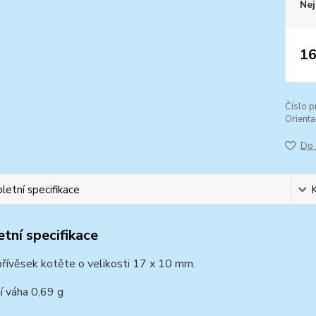
Nej
16
Číslo p
Orienta
Do 
etní specifikace
tní specifikace
přívěsek kotěte o velikosti 17 x 10 mm.
í váha 0,69 g