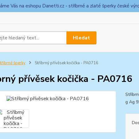
táme Vás na eshopu Danetti.cz - stříbrné a zlaté šperky české výr
Hledat
tříbrné šperky
Stříbrný přívěsek kočička - PA0716
brný přívěsek kočička - PA0716
Stříbrn
g Ag 
Dos