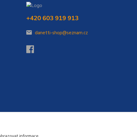
+420 603 919 913
danetti-shop@seznam.cz
Vytvořeno na
Eshop-rychle.cz
obrazovat informace