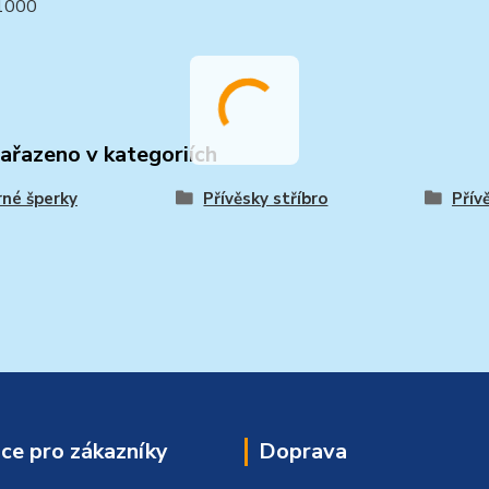
/1000
zařazeno v kategoriích
rné šperky
Přívěsky stříbro
Přív
ce pro zákazníky
Doprava