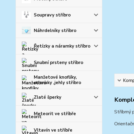
Soupravy stříbro
Náhrdelníky stříbro
Řetízky a náramky stříbro
Snubní prsteny stříbro
Manžetové knoflíky,
Kompl
odznaky ,jehly stříbro
Zlaté šperky
Komple
Stříbrný 
Meteorit ve stříbře
Orientačn
Vltavín ve stříbře