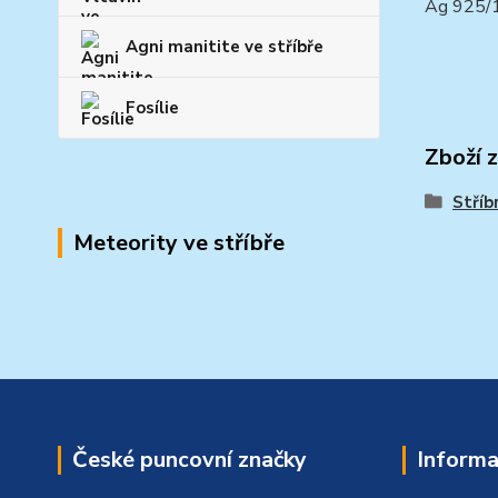
Ag 925
Agni manitite ve stříbře
Fosílie
Zboží 
Stříb
Meteority ve stříbře
České puncovní značky
Informa