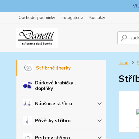
Ví
Obchodní podmínky
Fotogalerie
Kontakty
Úvod
S
Stříbrné šperky
Stří
Dárkové krabičky ,
doplňky
Náušnice stříbro
Přívěsky stříbro
Prsteny stříbro