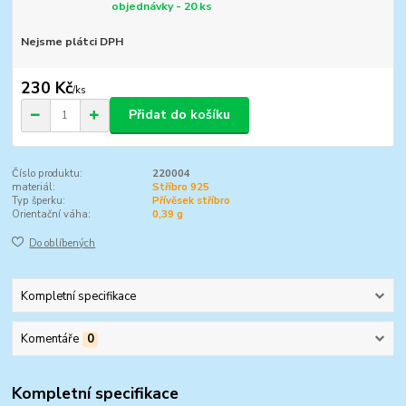
objednávky - 20 ks
Nejsme plátci DPH
230 Kč
/
ks
Přidat do košíku
Číslo produktu:
220004
materiál:
Stříbro 925
Typ šperku:
Přívěsek stříbro
Orientační váha:
0,39 g
Do oblíbených
Kompletní specifikace
Komentáře
0
Kompletní specifikace