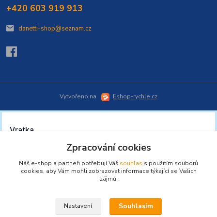
+420 603 919 913
danetti-shop@seznam.cz
Vytvořeno na
Eshop-rychle.cz
Zpracování cookies
Náš e-shop a partneři potřebují Váš
souhlas
s použitím souborů
cookies, aby Vám mohli zobrazovat informace týkající se Vašich
zájmů.
Souhlasím
Nastavení