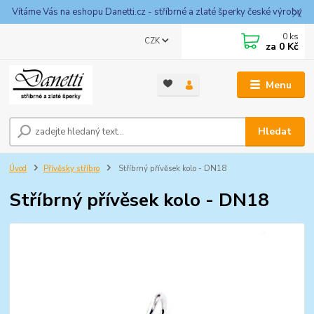
Vítáme Vás na eshopu Danetti.cz - stříbrné a zlaté šperky české výroby
0
ks
CZK
za
0 Kč
Menu
Hledat
Úvod
Přívěsky stříbro
Stříbrný přívěsek kolo - DN18
Stříbrný přívěsek kolo - DN18