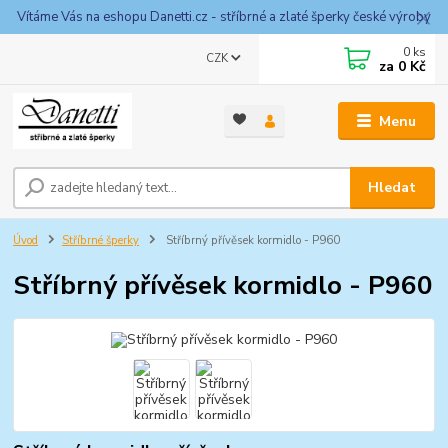
Vítáme Vás na eshopu Danetti.cz - stříbrné a zlaté šperky české výroby
0
ks
CZK
za
0 Kč
Menu
Hledat
Úvod
Stříbrné šperky
Stříbrný přívěsek kormidlo - P960
Stříbrný přívěsek kormidlo - P960