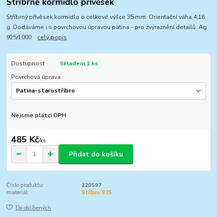
Stříbrné kormidlo přívěsek
Stříbrný přívěsek kormidlo o celkové výšce 35 mm. Orientační váha 4,16
g. Dodáváme i s povrchovou úpravou patina - pro zvýraznění detailů. Ag
925/1000
celý popis
Dostupnost
Skladem 1 ks
Povrchová úprava
Nejsme plátci DPH
485 Kč
/
ks
Přidat do košíku
Číslo produktu:
220597
materiál:
Stříbro 925
Do oblíbených