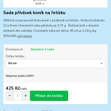
Sada přívěsek koník na řetízku
Stříbrná souprava přívěsku koně v podkově na řetízku. Velikost přívěsku
13 x 8 mm Orientační váha přívěsku je 0,73 g Řetízek brill v různých
délkách dle nabídky. Orientační váha při délce 45 cm je 1,19 g Ag
925/1000
celý popis
Dostupnost
Skladem 3 sada
Délka řetízku :
Nejsme plátci DPH
425 Kč
/
sada
Přidat do košíku