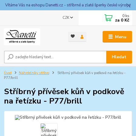
Vítáme Vás na eshopu Danetti.cz - stříbrné a zlaté šperky české výroby
0
ks
CZK
za
0 Kč
Menu
Hledat
Úvod
Náhrdelníky stříbro
Stříbrný přívěsek kůň v podkově na řetízku -
P77/brill
Stříbrný přívěsek kůň v podkově
na řetízku - P77/brill