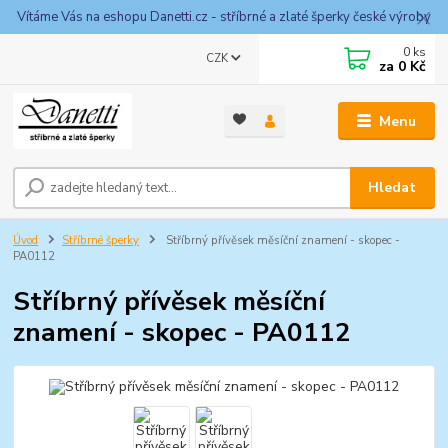
Vítáme Vás na eshopu Danetti.cz - stříbrné a zlaté šperky české výroby
0
ks
CZK
za
0 Kč
Menu
Hledat
Úvod
Stříbrné šperky
Stříbrný přívěsek měsíční znamení - skopec -
PA0112
Stříbrný přívěsek měsíční
znamení - skopec - PA0112