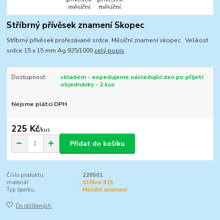
Stříbrný přívěsek znamení Skopec
Stříbrný přívěsek prořezávané srdce. Měsíční znamení skopec . Velikost
srdce 15 x 15 mm Ag 925/1000
celý popis
Dostupnost
skladem - expedujeme následující den po přijetí
objednávky - 2 kus
Nejsme plátci DPH
225 Kč
/
kus
Přidat do košíku
Číslo produktu:
220501
materiál:
Stříbro 925
Typ šperku:
Měsíční znamení
Do oblíbených