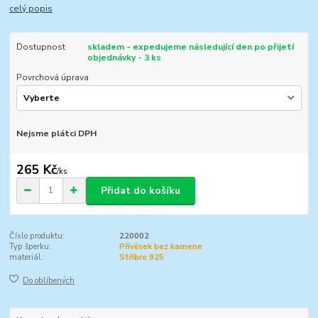
celý popis
Dostupnost
skladem - expedujeme následující den po přijetí
objednávky - 3 ks
Povrchová úprava
Nejsme plátci DPH
265 Kč
/
ks
Přidat do košíku
Číslo produktu:
220002
Typ šperku:
Přívěsek bez kamene
materiál:
Stříbro 925
Do oblíbených