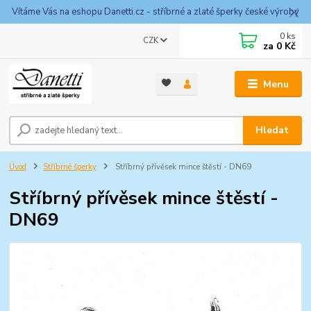
Vítáme Vás na eshopu Danetti.cz - stříbrné a zlaté šperky české výroby
0
ks
CZK
za
0 Kč
Menu
Hledat
Úvod
Stříbrné šperky
Stříbrný přívěsek mince štěstí - DN69
Stříbrný přívěsek mince štěstí -
DN69