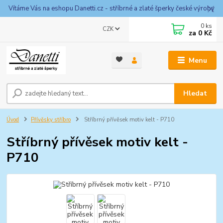
Vítáme Vás na eshopu Danetti.cz - stříbrné a zlaté šperky české výroby
0
ks
CZK
za
0 Kč
Menu
Hledat
Úvod
Přívěsky stříbro
Stříbrný přívěsek motiv kelt - P710
Stříbrný přívěsek motiv kelt -
P710