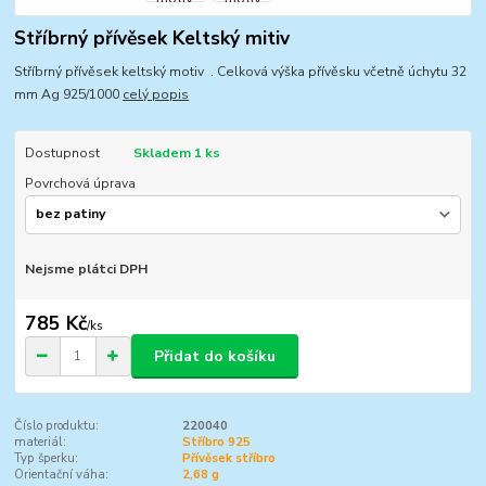
Stříbrný přívěsek Keltský mitiv
Stříbrný přívěsek keltský motiv . Celková výška přívěsku včetně úchytu 32
mm Ag 925/1000
celý popis
Dostupnost
Skladem 1 ks
Povrchová úprava
Nejsme plátci DPH
785 Kč
/
ks
Přidat do košíku
Číslo produktu:
220040
materiál:
Stříbro 925
Typ šperku:
Přívěsek stříbro
Orientační váha:
2,68 g