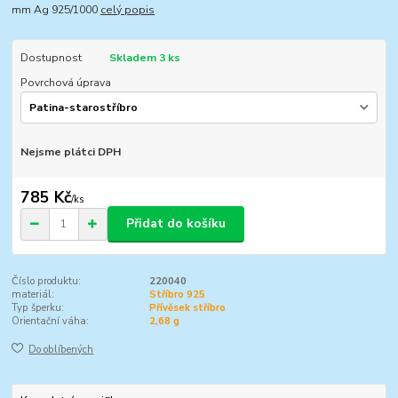
mm Ag 925/1000
celý popis
Dostupnost
Skladem 3 ks
Povrchová úprava
Nejsme plátci DPH
785 Kč
/
ks
Přidat do košíku
Číslo produktu:
220040
materiál:
Stříbro 925
Typ šperku:
Přívěsek stříbro
Orientační váha:
2,68 g
Do oblíbených