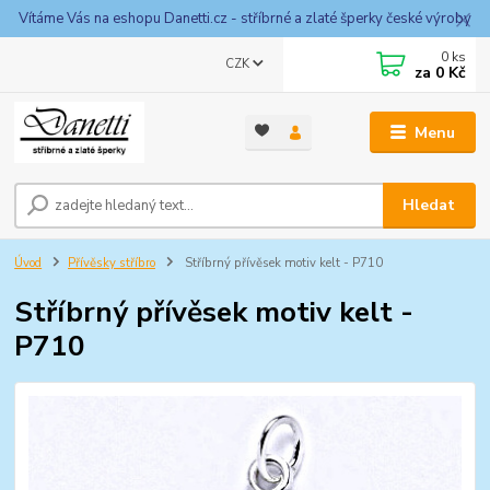
Vítáme Vás na eshopu Danetti.cz - stříbrné a zlaté šperky české výroby
0
ks
CZK
za
0 Kč
Menu
Hledat
Úvod
Přívěsky stříbro
Stříbrný přívěsek motiv kelt - P710
Stříbrný přívěsek motiv kelt -
P710