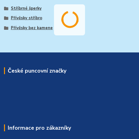
Stříbrné šperky
Přívěsky stříbro
Přívěsky bez kamene
České puncovní značky
Informace pro zákazníky