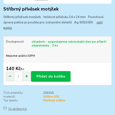
Stříbrný přívěsek motýlek
Stříbrný přívěsek motýlek . Velikost přívěsku 14 x 14 mm . Povrchová
úprava patina je použita pro zvýraznění detailů . Ag 925/1000
celý
popis
Dostupnost
skladem - expedujeme následující den po přijetí
objednávky - 2 ks
Nejsme plátci DPH
140 Kč
/
ks
Přidat do košíku
Číslo produktu:
220215
materiál:
Stříbro 925
Typ šperku:
Přívěsek stříbro
Do oblíbených