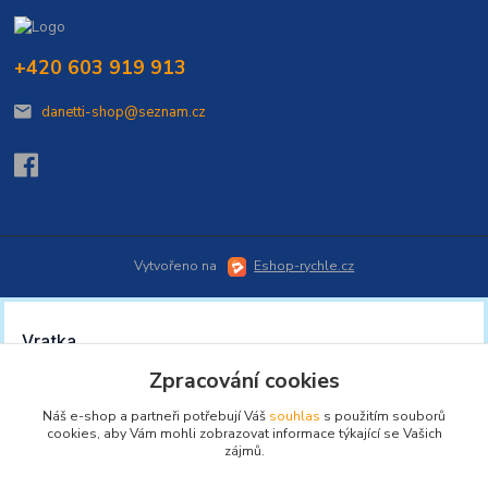
+420 603 919 913
danetti-shop@seznam.cz
Vytvořeno na
Eshop-rychle.cz
Zpracování cookies
Náš e-shop a partneři potřebují Váš
souhlas
s použitím souborů
cookies, aby Vám mohli zobrazovat informace týkající se Vašich
zájmů.