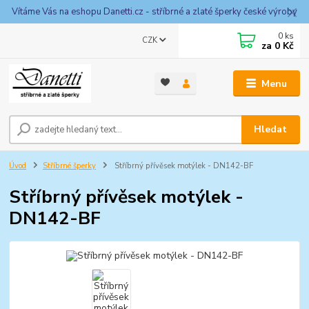
Vítáme Vás na eshopu Danetti.cz - stříbrné a zlaté šperky české výroby
0
ks
CZK
za
0 Kč
Menu
Hledat
Úvod
Stříbrné šperky
Stříbrný přívěsek motýlek - DN142-BF
Stříbrný přívěsek motýlek -
DN142-BF