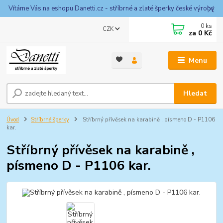
Vítáme Vás na eshopu Danetti.cz - stříbrné a zlaté šperky české výroby
0
ks
CZK
za
0 Kč
Menu
Hledat
Úvod
Stříbrné šperky
Stříbrný přívěsek na karabině , písmeno D - P1106
kar.
Stříbrný přívěsek na karabině ,
písmeno D - P1106 kar.