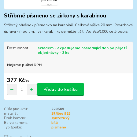
Stříbrné písmeno se zirkony s karabinou
Stříbrný přívěsek písmenko na karabině. Celková výška 20 mm. Povrchová
úprava - rhodium. Tvar karabinky se může lišit . Ag 925/1000
celý popis
Dostupnost
skladem - expedujeme následující den po přijetí
objednávky - 3 ks
Nejsme plátci DPH
377 Kč
/
ks
Přidat do košíku
Číslo produktu:
220569
materiál:
Stříbro 925
Druh kamene:
syntetický
Barva kamene:
bílá
Typ šperku:
písmeno