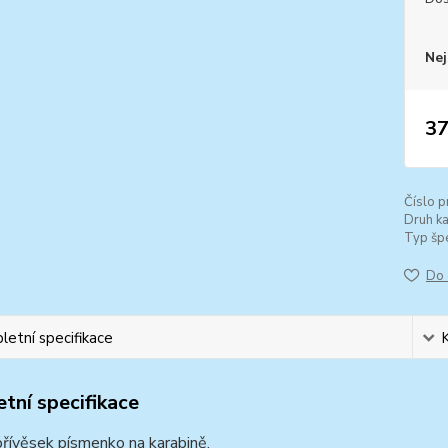
Nej
37
Číslo p
Druh k
Typ špe
Do 
etní specifikace
tní specifikace
přívěsek písmenko na karabině.