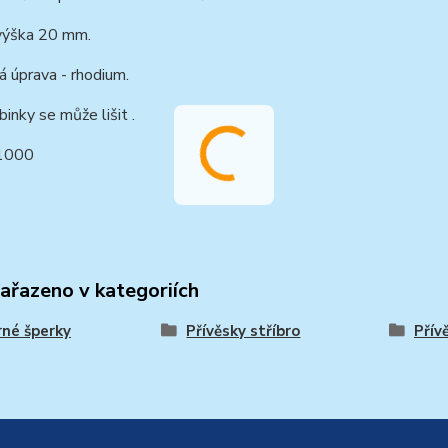
výška 20 mm.
 úprava - rhodium.
binky se může lišit .
1000
zařazeno v kategoriích
rné šperky
Přívěsky stříbro
Přív