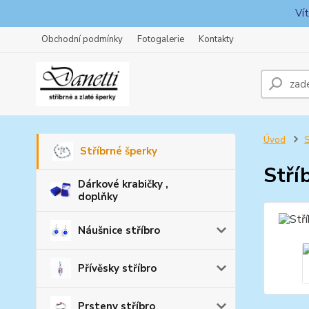
Ví
Obchodní podmínky
Fotogalerie
Kontakty
Úvod
S
Stříbrné šperky
Stří
Dárkové krabičky ,
doplňky
Náušnice stříbro
Přívěsky stříbro
Prsteny stříbro