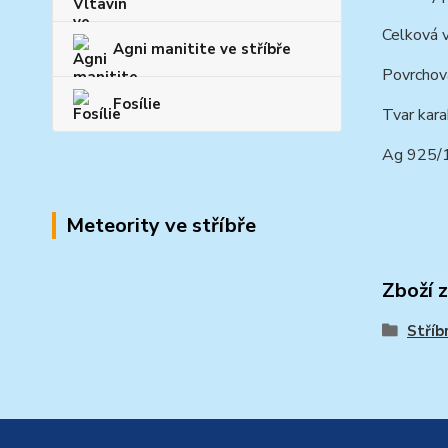
Celková 
Agni manitite ve stříbře
Povrchová
Fosílie
Tvar kara
Ag 925/
Meteority ve stříbře
Zboží 
Stříb