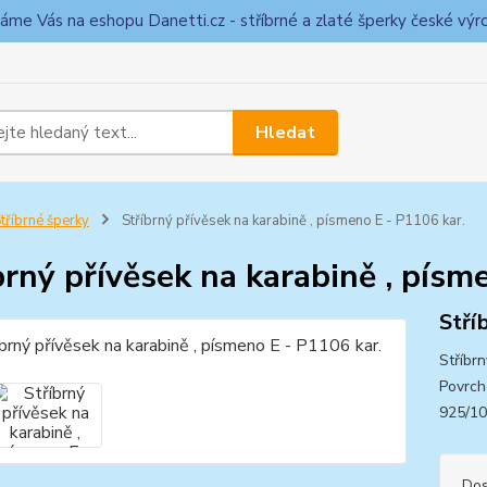
táme Vás na eshopu Danetti.cz - stříbrné a zlaté šperky české výr
Hledat
tříbrné šperky
Stříbrný přívěsek na karabině , písmeno E - P1106 kar.
brný přívěsek na karabině , písm
Stří
Stříbr
Povrch
925/1
Dos