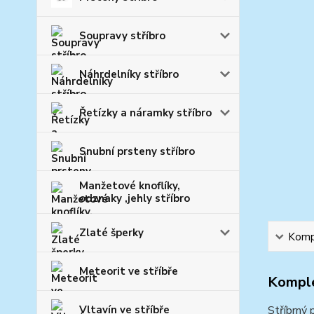
Soupravy stříbro
Náhrdelníky stříbro
Řetízky a náramky stříbro
Snubní prsteny stříbro
Manžetové knoflíky,
odznaky ,jehly stříbro
Zlaté šperky
Kompl
Meteorit ve stříbře
Komple
Vltavín ve stříbře
Stříbrný 