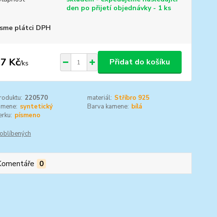
den po přijetí objednávky - 1 ks
sme plátci DPH
7 Kč
Přidat do košíku
/
ks
roduktu:
220570
materiál:
Stříbro 925
amene:
syntetický
Barva kamene:
bílá
rku:
písmeno
oblíbených
Komentáře
0