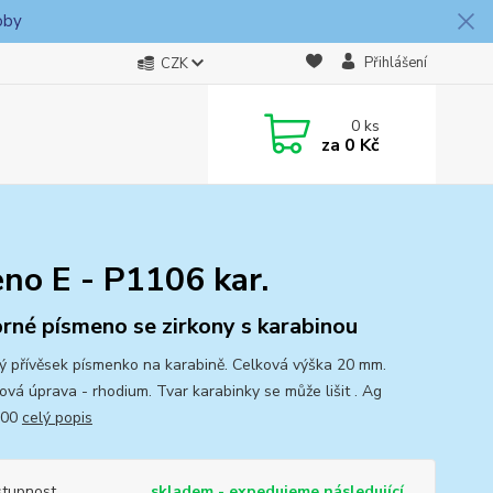
oby
Přihlášení
CZK
0
ks
za
0 Kč
eno E - P1106 kar.
brné písmeno se zirkony s karabinou
ný přívěsek písmenko na karabině. Celková výška 20 mm.
ová úprava - rhodium. Tvar karabinky se může lišit . Ag
000
celý popis
tupnost
skladem - expedujeme následující