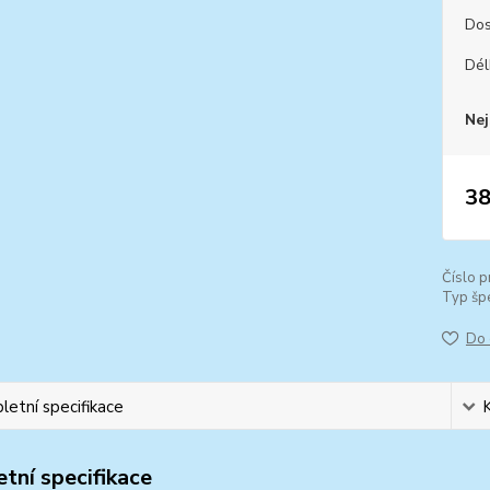
Dos
Dél
Nej
38
Číslo p
Typ špe
Do 
etní specifikace
tní specifikace