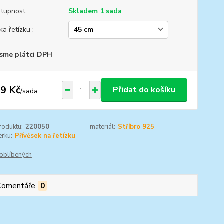
tupnost
Skladem 1 sada
ka řetízku :
sme plátci DPH
9 Kč
Přidat do košíku
/
sada
roduktu:
220050
materiál:
Stříbro 925
rku:
Přívěsek na řetízku
oblíbených
Komentáře
0