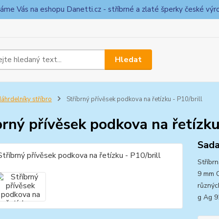
táme Vás na eshopu Danetti.cz - stříbrné a zlaté šperky české výr
Hledat
áhrdelníky stříbro
Stříbrný přívěsek podkova na řetízku - P10/brill
brný přívěsek podkova na řetízku
Sada
Stříbr
9 mm O
různýc
g Ag 