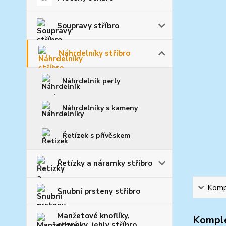
Soupravy stříbro
Náhrdelníky stříbro
Náhrdelník perly
Náhrdelníky s kameny
Řetízek s přívěskem
Řetízky a náramky stříbro
Kompl
Snubní prsteny stříbro
Manžetové knoflíky,
Komple
odznaky ,jehly stříbro