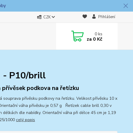
oby
Přihlášení
CZK
0
ks
za
0 Kč
 - P10/brill
 přívěsek podkova na řetízku
ná souprava přívěsku podkovy na řetízku. Velikost přívěsku 10 x
rientační váha přívěsku je 0,57 g Řetízek cable brill 0,30 v
h délkách dle nabídky. Orientační váha při délce 45 cm je 1,19
925/1000
celý popis