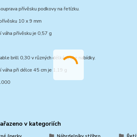
souprava přívěsku podkovy na řetízku.
 přívěsku 10 x 9 mm
í váha přívěsku je 0,57 g
able brill 0,30 v různých délkách dle nabídky.
í váha při délce 45 cm je 1,19 g
1000
zařazeno v kategoriích
rné šperky
Náhrdelníky stříbro
Řetí