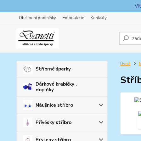
Ví
Obchodní podmínky
Fotogalerie
Kontakty
Úvod
N
Stříbrné šperky
Stří
Dárkové krabičky ,
doplňky
Náušnice stříbro
Přívěsky stříbro
Prsteny stříbro