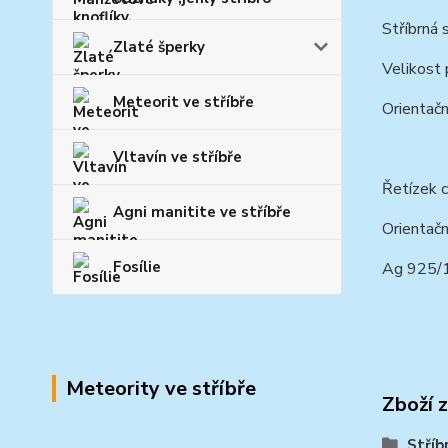
Stříbrná 
Zlaté šperky
Velikost
Meteorit ve stříbře
Orientačn
Vltavín ve stříbře
Řetízek c
Agni manitite ve stříbře
Orientačn
Fosílie
Ag 925/
Meteority ve stříbře
Zboží 
Stříb