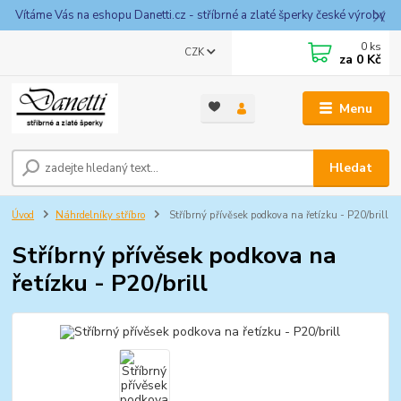
Vítáme Vás na eshopu Danetti.cz - stříbrné a zlaté šperky české výroby
0
ks
CZK
za
0 Kč
Menu
Hledat
Úvod
Náhrdelníky stříbro
Stříbrný přívěsek podkova na řetízku - P20/brill
Stříbrný přívěsek podkova na
řetízku - P20/brill