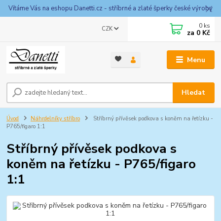
Vítáme Vás na eshopu Danetti.cz - stříbrné a zlaté šperky české výroby
0
ks
CZK
za
0 Kč
Menu
Hledat
Úvod
Náhrdelníky stříbro
Stříbrný přívěsek podkova s koněm na řetízku -
P765/figaro 1:1
Stříbrný přívěsek podkova s
koněm na řetízku - P765/figaro
1:1