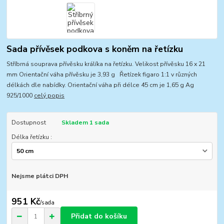
Sada přívěsek podkova s koněm na řetízku
Stříbrná souprava přívěsku králíka na řetízku. Velikost přívěsku 16 x 21
mm Orientační váha přívěsku je 3,93 g Řetízek figaro 1:1 v různých
délkách dle nabídky. Orientační váha při délce 45 cm je 1,65 g Ag
925/1000
celý popis
Dostupnost
Skladem 1 sada
Délka řetízku :
Nejsme plátci DPH
951 Kč
/
sada
Přidat do košíku