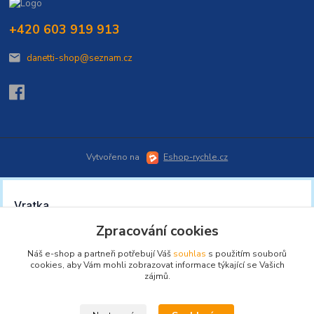
+420 603 919 913
danetti-shop@seznam.cz
Vytvořeno na
Eshop-rychle.cz
Zpracování cookies
Náš e-shop a partneři potřebují Váš
souhlas
s použitím souborů
cookies, aby Vám mohli zobrazovat informace týkající se Vašich
zájmů.