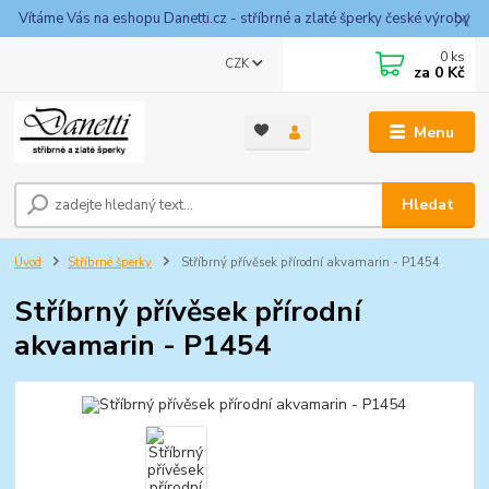
Vítáme Vás na eshopu Danetti.cz - stříbrné a zlaté šperky české výroby
0
ks
CZK
za
0 Kč
Menu
Hledat
Úvod
Stříbrné šperky
Stříbrný přívěsek přírodní akvamarin - P1454
Stříbrný přívěsek přírodní
akvamarin - P1454