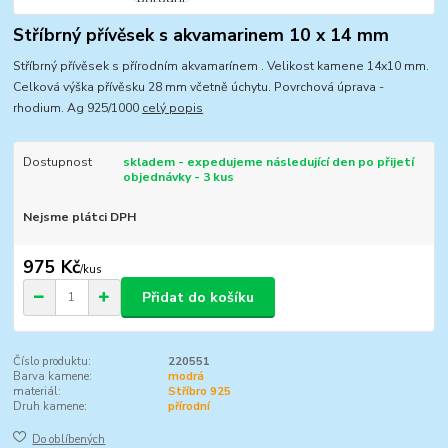
Stříbrný přívěsek s akvamarinem 10 x 14 mm
Stříbrný přívěsek s přírodním akvamarínem . Velikost kamene 14x10 mm.
Celková výška přívěsku 28 mm včetně úchytu. Povrchová úprava -
rhodium. Ag 925/1000
celý popis
Dostupnost
skladem - expedujeme následující den po přijetí
objednávky - 3 kus
Nejsme plátci DPH
975 Kč
/
kus
Přidat do košíku
Číslo produktu:
220551
Barva kamene:
modrá
materiál:
Stříbro 925
Druh kamene:
přírodní
Do oblíbených