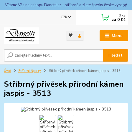
Vítáme Vás na eshopu Danetti.cz - stříbrné a zlaté šperky české výroby
0
ks
CZK
za
0 Kč
Menu
Hledat
Úvod
Stříbrné šperky
Stříbrný přívěsek přírodní kámen jaspis - 3513
Stříbrný přívěsek přírodní kámen
jaspis - 3513