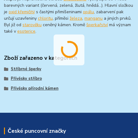
barevných variant (červená, zelená, žlutá, hnědá…). Hlavní složkou
je
oxid křemičitý
s častými přimíšeninami
opálu
, zabarvení pak
určují uzavřeniny
chloritu
, příměsi
železa
,
manganu
a jiných prvků.
Byl již od
starověku
ceněný kámen. Kromě
šperkařství
má význam
také v
esoterice
.
Zboží zařazeno v kategoriích
Stříbrné šperky
Přívěsky stříbro
Přívěsky přírodní kámen
České puncovní značky