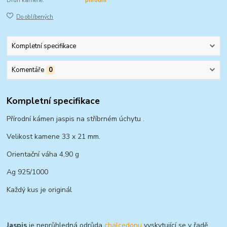
Druh kamene:
přírodní
Do oblíbených
Kompletní specifikace
Komentáře
0
Kompletní specifikace
Přírodní kámen jaspis na stříbrném úchytu .
Velikost kamene 33 x 21 mm.
Orientační váha 4,90 g
Ag 925/1000
Každý kus je originál
Jaspis
je neprůhledná odrůda
chalcedonu
vyskytující se v řadě