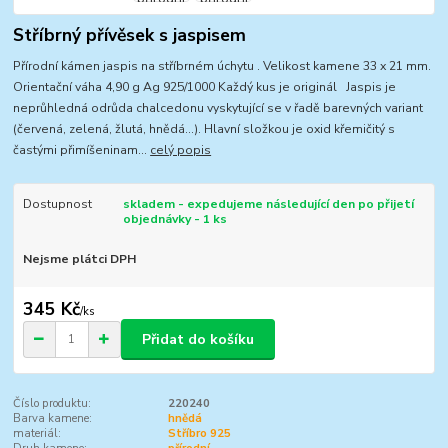
Stříbrný přívěsek s jaspisem
Přírodní kámen jaspis na stříbrném úchytu . Velikost kamene 33 x 21 mm.
Orientační váha 4,90 g Ag 925/1000 Každý kus je originál Jaspis je
neprůhledná odrůda chalcedonu vyskytující se v řadě barevných variant
(červená, zelená, žlutá, hnědá…). Hlavní složkou je oxid křemičitý s
častými přimíšeninam...
celý popis
Dostupnost
skladem - expedujeme následující den po přijetí
objednávky - 1 ks
Nejsme plátci DPH
345 Kč
/
ks
Přidat do košíku
Číslo produktu:
220240
Barva kamene:
hnědá
materiál:
Stříbro 925