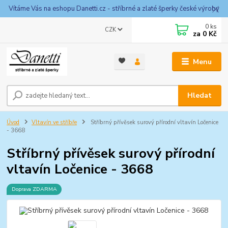
Vítáme Vás na eshopu Danetti.cz - stříbrné a zlaté šperky české výroby
0
ks
CZK
za
0 Kč
Menu
Hledat
Úvod
Vltavín ve stříbře
Stříbrný přívěsek surový přírodní vltavín Ločenice
- 3668
Stříbrný přívěsek surový přírodní
vltavín Ločenice - 3668
Doprava ZDARMA