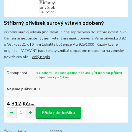
Stříbrný přívěsek surový vltavín zdobený
Přírodní surový vltavín (moldavit) ručně zapracován do stříbra ryzosti 925
Kámen je neporušený , není vrtaný ani nijak upravený. Váha přívěsku 3,92
g Velikost 21 x 16 mm Lokalita Ločenice Ag 925/1000 Každý kus je
originál . VLTAVÍNY jsou tektity vzniklé dopadem meteoritu na zemský
povrch cca pře...
celý popis
Dostupnost
skladem - expedujeme následující den po přijetí
objednávky - 1 kus
Nejsme plátci DPH
4 312 Kč
/
kus
Přidat do košíku
Číslo produktu:
220310