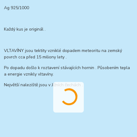
Ag 925/1000
Každý kus je originál .
VLTAVÍNY jsou tektity vzniklé dopadem meteoritu na zemský
povrch cca před 15 miliony lety .
Po dopadu došlo k roztavení stávajících hornin . Působením tepla
a energie vznikly vltavíny.
Největší naleziště jsou v Jižních čechách .