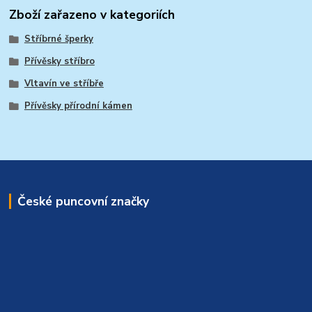
Zboží zařazeno v kategoriích
Stříbrné šperky
Přívěsky stříbro
Vltavín ve stříbře
Přívěsky přírodní kámen
České puncovní značky