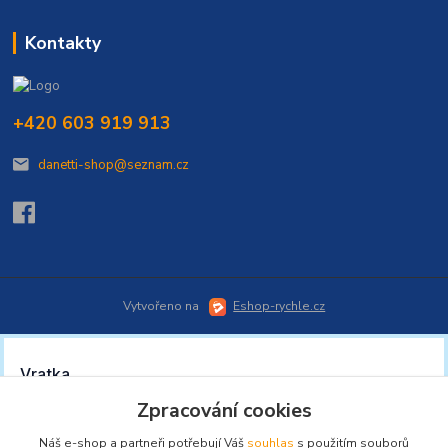
Kontakty
+420 603 919 913
danetti-shop@seznam.cz
Vytvořeno na
Eshop-rychle.cz
Zpracování cookies
Náš e-shop a partneři potřebují Váš
souhlas
s použitím souborů