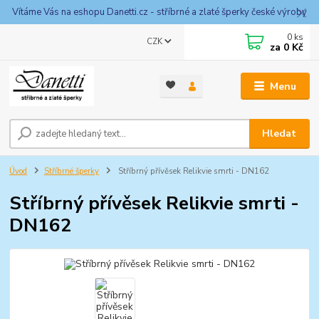
Vítáme Vás na eshopu Danetti.cz - stříbrné a zlaté šperky české výroby
0
ks
CZK
za
0 Kč
Menu
Hledat
Úvod
Stříbrné šperky
Stříbrný přívěsek Relikvie smrti - DN162
Stříbrný přívěsek Relikvie smrti -
DN162