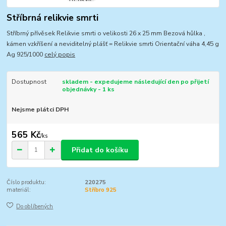
Stříbrná relikvie smrti
Stříbrný přívěsek Relikvie smrti o velikosti 26 x 25 mm Bezová hůlka ,
kámen vzkříšení a neviditelný plášť = Relikvie smrti Orientační váha 4,45 g
Ag 925/1000
celý popis
Dostupnost
skladem - expedujeme následující den po přijetí
objednávky - 1 ks
Nejsme plátci DPH
565 Kč
/
ks
Přidat do košíku
Číslo produktu:
220275
materiál:
Stříbro 925
Do oblíbených