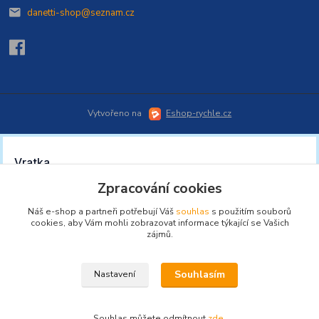
danetti-shop@seznam.cz
Vytvořeno na
Eshop-rychle.cz
Zpracování cookies
Náš e-shop a partneři potřebují Váš
souhlas
s použitím souborů
cookies, aby Vám mohli zobrazovat informace týkající se Vašich
zájmů.
Souhlasím
Nastavení
Souhlas můžete odmítnout
zde
.