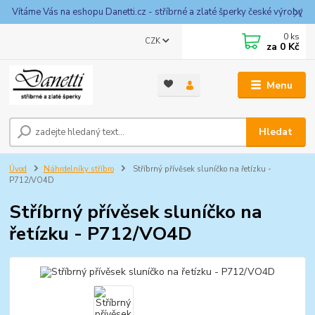
Vítáme Vás na eshopu Danetti.cz - stříbrné a zlaté šperky české výroby
0
ks
CZK
za
0 Kč
Menu
Hledat
Úvod
Náhrdelníky stříbro
Stříbrný přívěsek sluníčko na řetízku -
P712/VO4D
Stříbrný přívěsek sluníčko na
řetízku - P712/VO4D