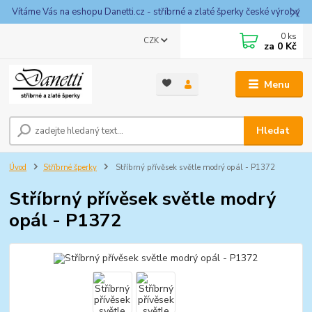
Vítáme Vás na eshopu Danetti.cz - stříbrné a zlaté šperky české výroby
0
ks
CZK
za
0 Kč
Menu
Hledat
Úvod
Stříbrné šperky
Stříbrný přívěsek světle modrý opál - P1372
Stříbrný přívěsek světle modrý
opál - P1372