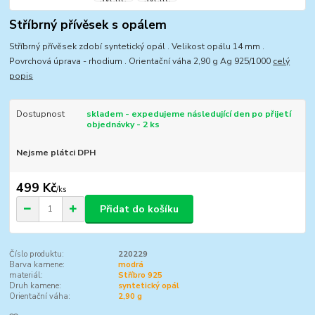
Stříbrný přívěsek s opálem
Stříbrný přívěsek zdobí syntetický opál . Velikost opálu 14 mm .
Povrchová úprava - rhodium . Orientační váha 2,90 g Ag 925/1000
celý
popis
Dostupnost
skladem - expedujeme následující den po přijetí
objednávky - 2 ks
Nejsme plátci DPH
499 Kč
/
ks
Přidat do košíku
Číslo produktu:
220229
Barva kamene:
modrá
materiál:
Stříbro 925
Druh kamene:
syntetický opál
Orientační váha:
2,90 g