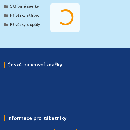
Stříbrné šperky
Přívěsky stříbro
Přívěsky s opály
České puncovní značky
Informace pro zákazníky