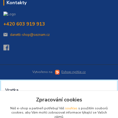
Kontakty
+420 603 919 913
danetti-shop@seznam.cz
Vytvořeno na
Eshop-rychle.cz
Zpracování cookies
Náš e-shop a partneři potřebují Váš
souhlas
s použitím souborů
cookies, aby Vám mohli zobrazovat informace týkající se Vašich
zájmů.