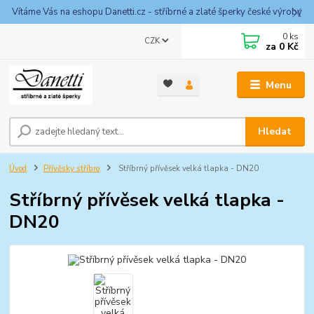
Vítáme Vás na eshopu Danetti.cz - stříbrné a zlaté šperky české výroby
0
ks
CZK
za
0 Kč
Menu
Hledat
Úvod
Přívěsky stříbro
Stříbrný přívěsek velká tlapka - DN20
Stříbrný přívěsek velká tlapka -
DN20