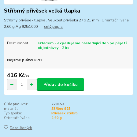
Stříbrný přívěsek velká tlapka
Stříbrný přívěsek tlapka . Velikost přívěsku 27 x 21 mm . Orientační váha
2,60 g Ag 925/1000
celý popis
Dostupnost
skladem - expedujeme následující den po přijetí
objednávky - 2 ks
Nejsme plátci DPH
416 Kč
/
ks
Přidat do košíku
Číslo produktu:
220153
materiál:
Stříbro 925
Typ šperku:
Přívěsek stříbro
Orientační váha:
2,60 g
Do oblíbených