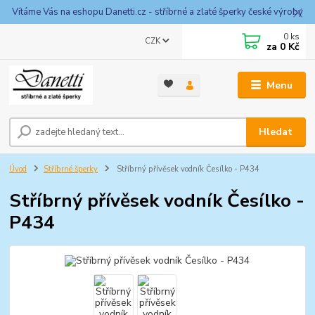
Vítáme Vás na eshopu Danetti.cz - stříbrné a zlaté šperky české výroby
0
ks
CZK
za
0 Kč
Menu
Hledat
Úvod
Stříbrné šperky
Stříbrný přívěsek vodník Česílko - P434
Stříbrný přívěsek vodník Česílko -
P434