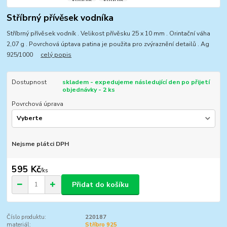
Stříbrný přívěsek vodníka
Stříbrný přívěsek vodník . Velikost přívěsku 25 x 10 mm . Orintační váha
2,07 g . Povrchová úptava patina je použita pro zvýraznění detailů . Ag
925/1000
celý popis
Dostupnost
skladem - expedujeme následující den po přijetí
objednávky - 2 ks
Povrchová úprava
Nejsme plátci DPH
595 Kč
/
ks
Přidat do košíku
Číslo produktu:
220187
materiál:
Stříbro 925