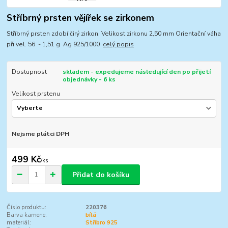
Stříbrný prsten vějířek se zirkonem
Stříbrný prsten zdobí čirý zirkon. Velikost zirkonu 2,50 mm Orientační váha
při vel. 56 - 1,51 g Ag 925/1000
celý popis
Dostupnost
skladem - expedujeme následující den po přijetí
objednávky - 6 ks
Velikost prstenu
Nejsme plátci DPH
499 Kč
/
ks
Přidat do košíku
Číslo produktu:
220376
Barva kamene:
bílá
materiál:
Stříbro 925