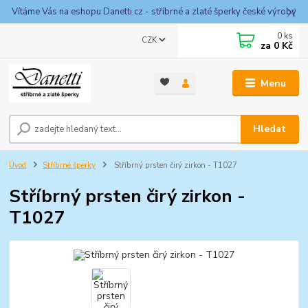
Vítáme Vás na eshopu Danetti.cz - stříbrné a zlaté šperky české výroby
0
ks
CZK
za
0 Kč
Menu
Hledat
Úvod
Stříbrné šperky
Stříbrný prsten čirý zirkon - T1027
Stříbrný prsten čirý zirkon -
T1027