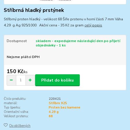
Stříbrná hladký prstýnek
Stříbrný prsten hladký - velikost 68 Šíře prstenu v horní části 7 mm Váha
4,29 g Ag 925/1000 Akční cena - 35 Kč za gram
celý popis
Dostupnost
skladem - expedujeme následující den po přijetí
objednávky - 1 ks
Nejsme plátci DPH
150 Kč
/
ks
Přidat do košíku
Číslo produktu:
220421
materiál:
Stříbro 925
Typ šperku:
Prsten bez kamene
Orientační váha:
4,29 g
Velikost prstenu:
68
Do oblíbených