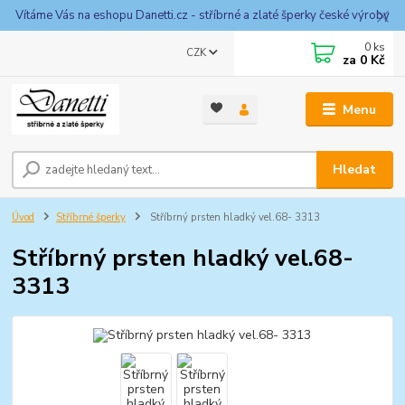
Vítáme Vás na eshopu Danetti.cz - stříbrné a zlaté šperky české výroby
0
ks
CZK
za
0 Kč
Menu
Hledat
Úvod
Stříbrné šperky
Stříbrný prsten hladký vel.68- 3313
Stříbrný prsten hladký vel.68-
3313