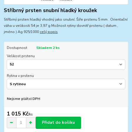
Stříbrný prsten snubní hladký kroužek
Stříbrný prsten hladký vhodný jako snubní. Šíře prstenu 5 mm . Orientační
váha u velikosti 54 je 3,97 g Možnost rytiny dovnitř prstenu ( datum ,
jméno ) Ag 925/1000
celý popis
Dostupnost
Skladem 2 ks
Velikost prstenu
Rytina v prstenu
Nejsme plátci DPH
1 015 Kč
/
ks
Přidat do košíku