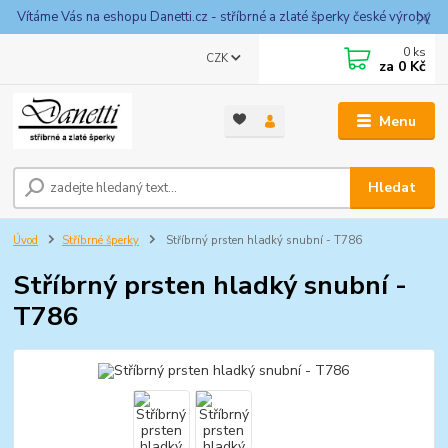
Vítáme Vás na eshopu Danetti.cz - stříbrné a zlaté šperky české výroby
0
ks
CZK
za
0 Kč
Menu
Hledat
Úvod
Stříbrné šperky
Stříbrný prsten hladký snubní - T786
Stříbrný prsten hladký snubní -
T786