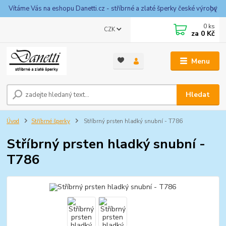
Vítáme Vás na eshopu Danetti.cz - stříbrné a zlaté šperky české výroby
0
ks
CZK
za
0 Kč
Menu
Hledat
Úvod
Stříbrné šperky
Stříbrný prsten hladký snubní - T786
Stříbrný prsten hladký snubní -
T786