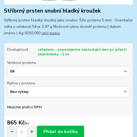
Stříbrný prsten snubní hladký kroužek
Stříbrný prsten hladký vhodný jako snubní. Šíře prstenu 5 mm . Orientační
váha u velikosti 54 je 3,97 g Možnost rytiny dovnitř prstenu ( datum ,
jméno ) Ag 925/1000
celý popis
Dostupnost
skladem - expedujeme následující den po přijetí
objednávky - 2 ks
Velikost prstenu
Rytina v prstenu
Nejsme plátci DPH
865 Kč
/
ks
Přidat do košíku