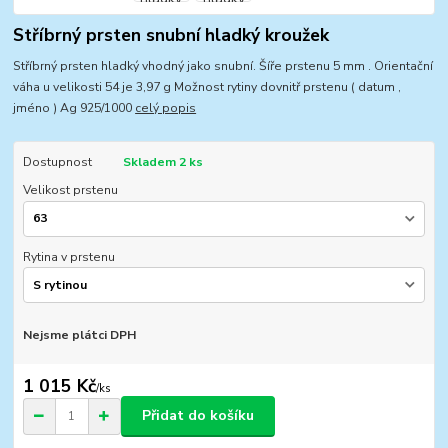
Stříbrný prsten snubní hladký kroužek
Stříbrný prsten hladký vhodný jako snubní. Šíře prstenu 5 mm . Orientační
váha u velikosti 54 je 3,97 g Možnost rytiny dovnitř prstenu ( datum ,
jméno ) Ag 925/1000
celý popis
Dostupnost
Skladem 2 ks
Velikost prstenu
Rytina v prstenu
Nejsme plátci DPH
1 015 Kč
/
ks
Přidat do košíku