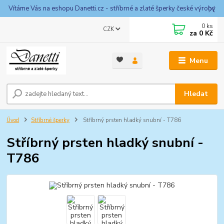
Vítáme Vás na eshopu Danetti.cz - stříbrné a zlaté šperky české výroby
0
ks
CZK
za
0 Kč
Menu
Hledat
Úvod
Stříbrné šperky
Stříbrný prsten hladký snubní - T786
Stříbrný prsten hladký snubní -
T786