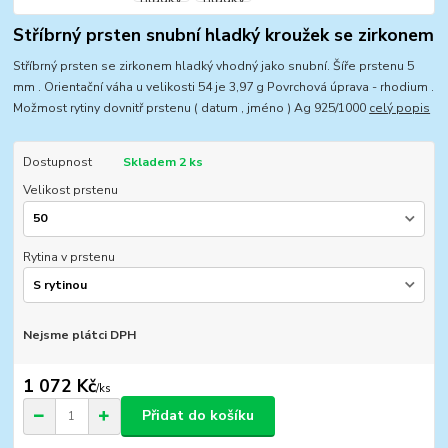
Stříbrný prsten snubní hladký kroužek se zirkonem
Stříbrný prsten se zirkonem hladký vhodný jako snubní. Šíře prstenu 5
mm . Orientační váha u velikosti 54 je 3,97 g Povrchová úprava - rhodium .
Možmost rytiny dovnitř prstenu ( datum , jméno ) Ag 925/1000
celý popis
Dostupnost
Skladem 2 ks
Velikost prstenu
Rytina v prstenu
Nejsme plátci DPH
1 072 Kč
/
ks
Přidat do košíku