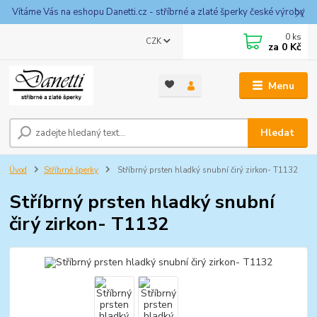
Vítáme Vás na eshopu Danetti.cz - stříbrné a zlaté šperky české výroby
0
ks
CZK
za
0 Kč
Menu
Hledat
Úvod
Stříbrné šperky
Stříbrný prsten hladký snubní čirý zirkon- T1132
Stříbrný prsten hladký snubní
čirý zirkon- T1132