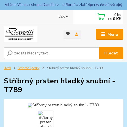
Vítáme Vás na eshopu Danetti.cz - stříbrné a zlaté šperky české výroby
0
ks
CZK
za
0 Kč
Menu
Hledat
Úvod
Stříbrné šperky
Stříbrný prsten hladký snubní - T789
Stříbrný prsten hladký snubní -
T789