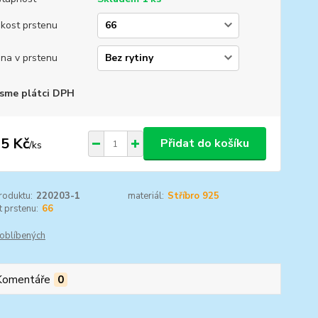
ikost prstenu
ina v prstenu
sme plátci DPH
5 Kč
Přidat do košíku
/
ks
roduktu:
220203-1
materiál:
Stříbro 925
t prstenu:
66
oblíbených
Komentáře
0