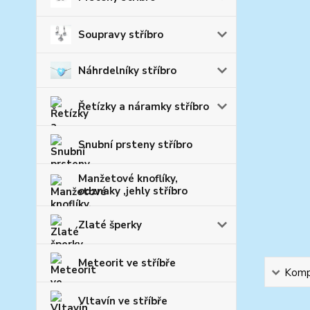
Soupravy stříbro
Náhrdelníky stříbro
Řetízky a náramky stříbro
Snubní prsteny stříbro
Manžetové knoflíky,
odznaky ,jehly stříbro
Zlaté šperky
Meteorit ve stříbře
Kompl
Vltavín ve stříbře