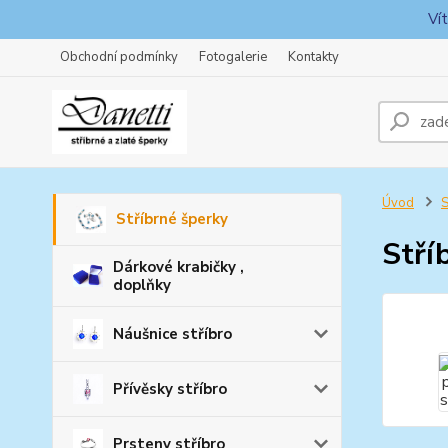
Ví
Obchodní podmínky
Fotogalerie
Kontakty
Úvod
S
Stříbrné šperky
Stří
Dárkové krabičky ,
doplňky
Náušnice stříbro
Přívěsky stříbro
Prsteny stříbro