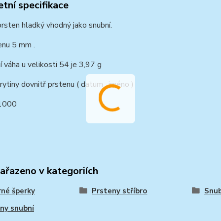
tní specifikace
prsten hladký vhodný jako snubní.
enu 5 mm .
í váha u velikosti 54 je 3,97 g
ytiny dovnitř prstenu ( datum , jméno )
1000
zařazeno v kategoriích
rné šperky
Prsteny stříbro
Snub
ny snubní