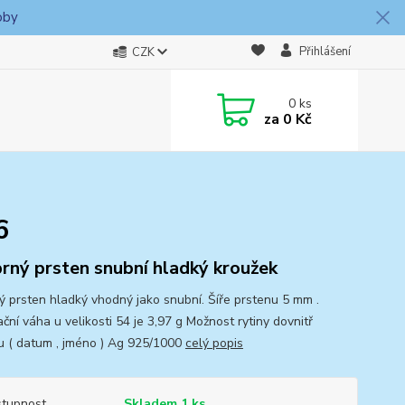
oby
Přihlášení
CZK
0
ks
za
0 Kč
6
brný prsten snubní hladký kroužek
ný prsten hladký vhodný jako snubní. Šíře prstenu 5 mm .
ční váha u velikosti 54 je 3,97 g Možnost rytiny dovnitř
u ( datum , jméno ) Ag 925/1000
celý popis
tupnost
Skladem 1 ks