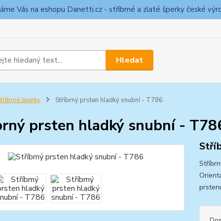
táme Vás na eshopu Danetti.cz - stříbrné a zlaté šperky české výr
Hledat
tříbrné šperky
Stříbrný prsten hladký snubní - T786
brný prsten hladký snubní - T78
Stří
Stříbr
Orienta
prsten
Dos