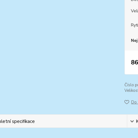
Vel
Ryt
Nej
86
Číslo p
Velikos
Do 
etní specifikace