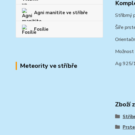
Komple
Agni manitite ve stříbře
Stříbrný 
Šíře prst
Fosílie
Orientačn
Možnost r
Ag 925/
Meteority ve stříbře
Zboží 
Stříb
Prste