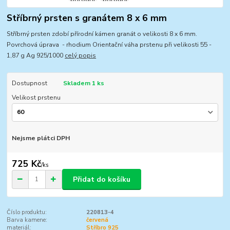
Stříbrný prsten s granátem 8 x 6 mm
Stříbrný prsten zdobí přírodní kámen granát o velikosti 8 x 6 mm.
Povrchová úprava - rhodium Orientační váha prstenu při velikosti 55 -
1,87 g Ag 925/1000
celý popis
Dostupnost
Skladem 1 ks
Velikost prstenu
Nejsme plátci DPH
725 Kč
/
ks
Přidat do košíku
Číslo produktu:
220813-4
Barva kamene:
červená
materiál:
Stříbro 925