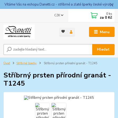
Vítáme Vás na eshopu Danetti.cz - stříbrné a zlaté šperky české výroby
0
ks
CZK
za
0 Kč
Menu
Hledat
Úvod
Stříbrné šperky
Stříbrný prsten přírodní granát - T1245
Stříbrný prsten přírodní granát -
T1245