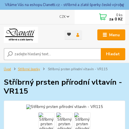
Vítáme Vás na eshopu Danetti.cz - stříbrné a zlaté šperky české výroby
0
ks
CZK
za
0 Kč
Menu
Hledat
Úvod
Stříbrné šperky
Stříbrný prsten přírodní vltavín - VR115
Stříbrný prsten přírodní vltavín -
VR115