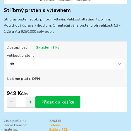
Stříbrný prsten s vltavínem
Stříbrný prsten zdobí přírodní vltavín. Velikost vltavínu 7 x 5 mm.
Povrchová úprava - rhodium. Orientační váha prstenu při velikosti 53 -
1,25 g Ag 925/1000
celý popis
Dostupnost
Skladem 1 ks
Velikost prstenu
Nejsme plátci DPH
949 Kč
/
ks
Přidat do košíku
Číslo produktu:
220315
Barva kamene:
zelená
materiál:
Stříbro 925