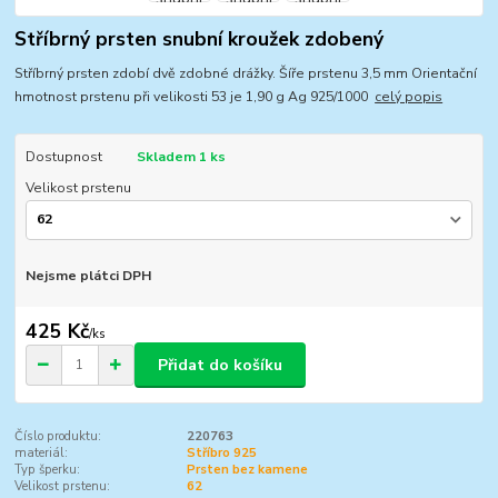
Stříbrný prsten snubní kroužek zdobený
Stříbrný prsten zdobí dvě zdobné drážky. Šíře prstenu 3,5 mm Orientační
hmotnost prstenu při velikosti 53 je 1,90 g Ag 925/1000
celý popis
Dostupnost
Skladem 1 ks
Velikost prstenu
Nejsme plátci DPH
425 Kč
/
ks
Přidat do košíku
Číslo produktu:
220763
materiál:
Stříbro 925
Typ šperku:
Prsten bez kamene
Velikost prstenu:
62