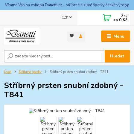
Vítáme Vás na eshopu Danetti.cz - stříbrné a zlaté šperky české výroby
0
ks
CZK
za
0 Kč
Menu
Hledat
Úvod
Stříbrné šperky
Stříbrný prsten snubní zdobný - T841
Stříbrný prsten snubní zdobný -
T841