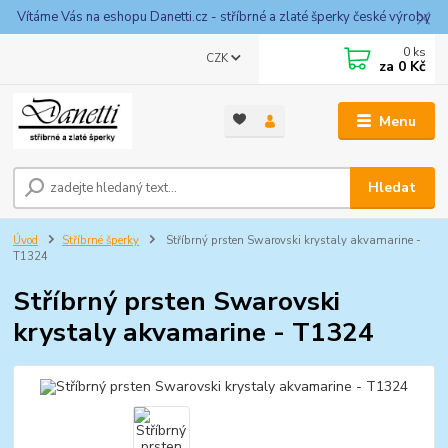
Vítáme Vás na eshopu Danetti.cz - stříbrné a zlaté šperky české výroby
0
ks
CZK
za
0 Kč
Menu
Hledat
Úvod
Stříbrné šperky
Stříbrný prsten Swarovski krystaly akvamarine -
T1324
Stříbrný prsten Swarovski
krystaly akvamarine - T1324