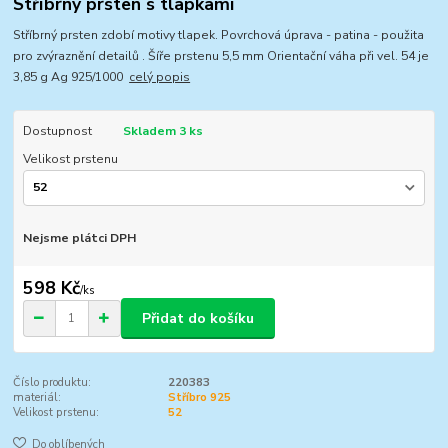
Stříbrný prsten s tlapkami
Stříbrný prsten zdobí motivy tlapek. Povrchová úprava - patina - použita
pro zvýraznění detailů . Šíře prstenu 5,5 mm Orientační váha při vel. 54 je
3,85 g Ag 925/1000
celý popis
Dostupnost
Skladem 3 ks
Velikost prstenu
Nejsme plátci DPH
598 Kč
/
ks
Přidat do košíku
Číslo produktu:
220383
materiál:
Stříbro 925
Velikost prstenu:
52
Do oblíbených