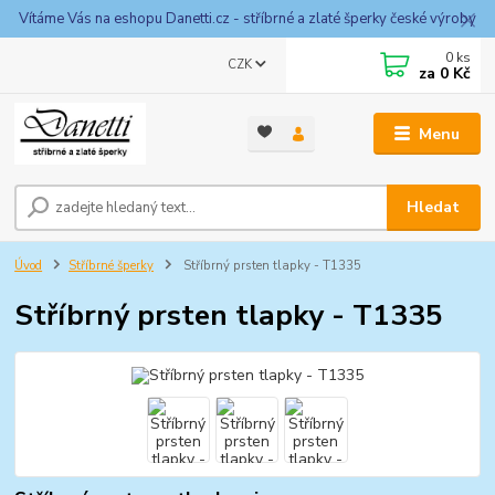
Vítáme Vás na eshopu Danetti.cz - stříbrné a zlaté šperky české výroby
0
ks
CZK
za
0 Kč
Menu
Hledat
Úvod
Stříbrné šperky
Stříbrný prsten tlapky - T1335
Stříbrný prsten tlapky - T1335