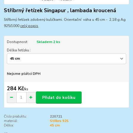
Stříbrný řetízek Singapur , lambada kroucená
Stříbrný řetízek zdobený kuličkami. Orientační váha u 45 cm - 2,18 g Ag
925/1000
celý popis
Dostupnost
Skladem 2 ks
Délka řetízku :
Nejsme plátci DPH
284 Kč
/
ks
Přidat do košíku
Číslo produktu:
220721
materiál:
Stříbro 925
Délka:
45 cm