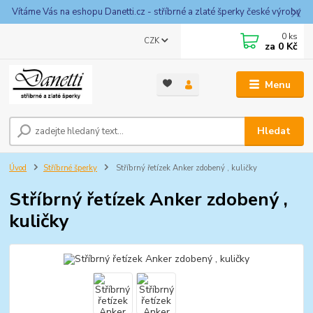
Vítáme Vás na eshopu Danetti.cz - stříbrné a zlaté šperky české výroby
0
ks
CZK
za
0 Kč
Menu
Hledat
Úvod
Stříbrné šperky
Stříbrný řetízek Anker zdobený , kuličky
Stříbrný řetízek Anker zdobený ,
kuličky