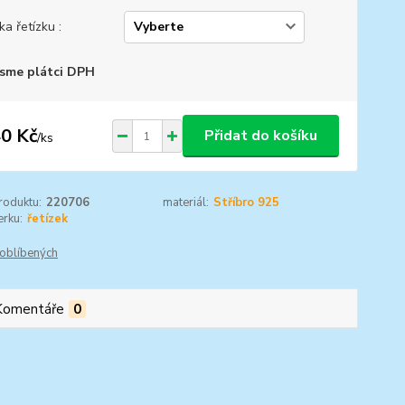
ka řetízku :
sme plátci DPH
0 Kč
Přidat do košíku
/
ks
roduktu:
220706
materiál:
Stříbro 925
rku:
řetízek
oblíbených
Komentáře
0