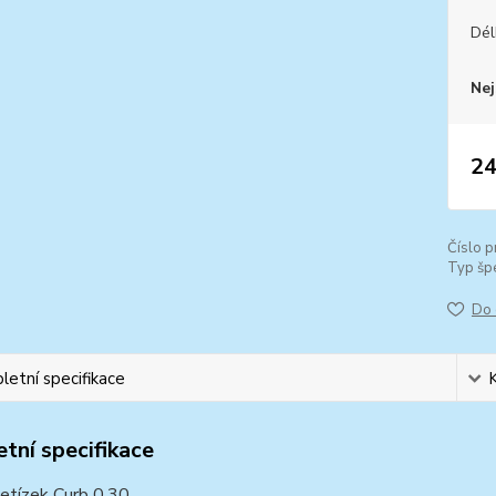
Dél
Nej
24
Číslo p
Typ špe
Do 
etní specifikace
tní specifikace
řetízek Curb 0,30