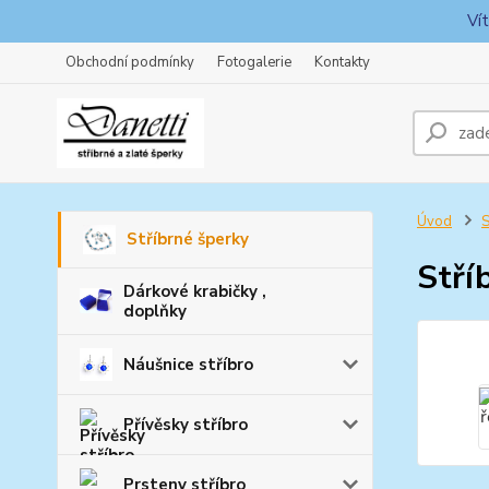
Ví
Obchodní podmínky
Fotogalerie
Kontakty
Úvod
S
Stříbrné šperky
Stří
Dárkové krabičky ,
doplňky
Náušnice stříbro
Přívěsky stříbro
Prsteny stříbro