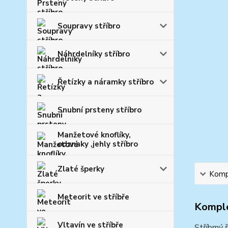
Soupravy stříbro
Náhrdelníky stříbro
Řetízky a náramky stříbro
Snubní prsteny stříbro
Manžetové knoflíky,
odznaky ,jehly stříbro
Zlaté šperky
Kompl
Meteorit ve stříbře
Komple
Vltavín ve stříbře
Stříbrný 