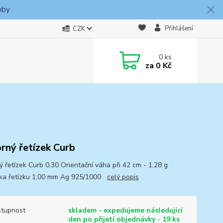
oby
Přihlášení
CZK
0
ks
za
0 Kč
brný řetízek Curb
ý řetízek Curb 0,30 Orientační váha při 42 cm - 1,28 g
ka řetízku 1,00 mm Ag 925/1000
celý popis
tupnost
skladem - expedujeme následující
den po přijetí objednávky - 19 ks