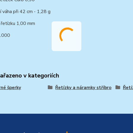
í váha při 42 cm - 1,28 g
 řetízku 1,00 mm
/1000
zařazeno v kategoriích
rné šperky
Řetízky a náramky stříbro
Řetí