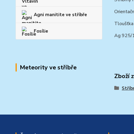
Orientačn
Agni manitite ve stříbře
Tloušťka
Fosílie
Ag 925
Meteority ve stříbře
Zboží 
Stříb