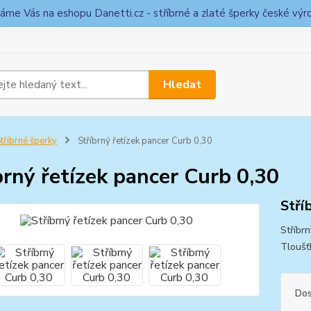
táme Vás na eshopu Danetti.cz - stříbrné a zlaté šperky české výr
Hledat
tříbrné šperky
Stříbrný řetízek pancer Curb 0,30
brný řetízek pancer Curb 0,30
Stří
Stříbrn
Tloušť
Dos