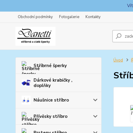
Ví
Obchodní podmínky
Fotogalerie
Kontakty
Úvod
Ř
Stříbrné šperky
Stří
Dárkové krabičky ,
doplňky
Náušnice stříbro
Přívěsky stříbro
Prsteny stříbro