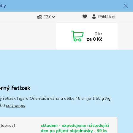
oby
Přihlášení
CZK
0
ks
za
0 Kč
brný řetízek
ný řetízek Figaro Orientační váha u délky 45 cm je 1,65 g Ag
000
celý popis
tupnost
skladem - expedujeme následující
den po přijetí objednávky - 39 ks