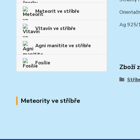
Meteorit ve stříbře
Orientačn
Ag 925/
Vltavín ve stříbře
Agni manitite ve stříbře
Fosílie
Zboží 
Stříb
Meteority ve stříbře