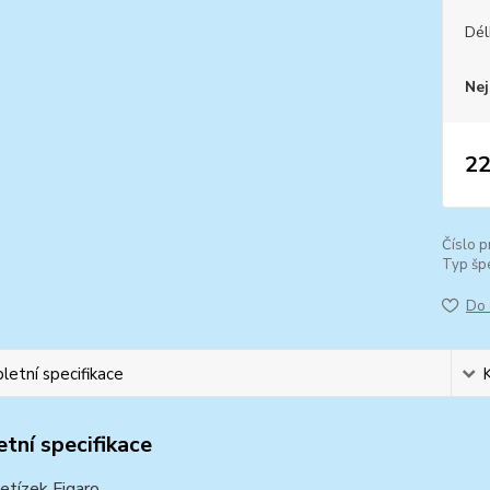
Dél
Nej
22
Číslo p
Typ špe
Do 
etní specifikace
tní specifikace
řetízek Figaro