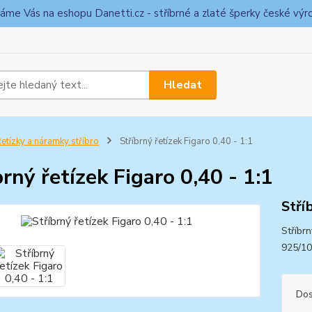
táme Vás na eshopu Danetti.cz - stříbrné a zlaté šperky české výr
Hledat
etízky a náramky stříbro
Stříbrný řetízek Figaro 0,40 - 1:1
brný řetízek Figaro 0,40 - 1:1
Stří
Stříbr
925/1
Dos