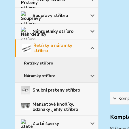
Soupravy stříbro
Náhrdelníky stříbro
Řetízky a náramky
stříbro
Řetízky stříbro
Náramky stříbro
Snubní prsteny stříbro
Kompl
Manžetové knoflíky,
odznaky ,jehly stříbro
Komple
Zlaté šperky
Stříbrný 