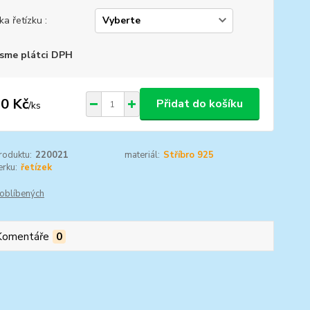
ka řetízku :
sme plátci DPH
0 Kč
Přidat do košíku
/
ks
roduktu:
220021
materiál:
Stříbro 925
rku:
řetízek
oblíbených
Komentáře
0