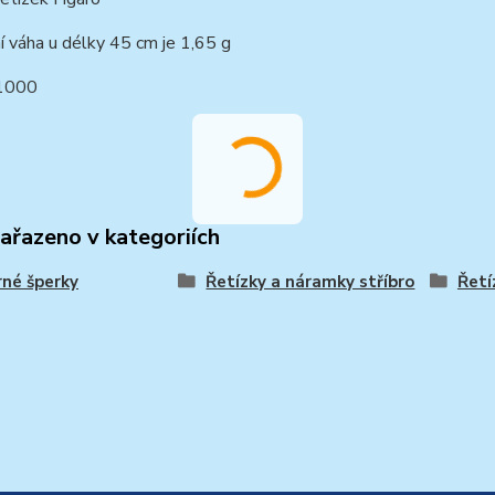
í váha u délky 45 cm je 1,65 g
1000
zařazeno v kategoriích
rné šperky
Řetízky a náramky stříbro
Řetí