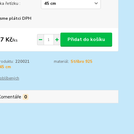
ka řetízku :
sme plátci DPH
7 Kč
Přidat do košíku
/
ks
roduktu:
220021
materiál:
Stříbro 925
45 cm
oblíbených
Komentáře
0