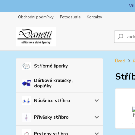
Ví
Obchodní podmínky
Fotogalerie
Kontakty
Úvod
Ř
Stříbrné šperky
Stří
Dárkové krabičky ,
doplňky
Náušnice stříbro
Přívěsky stříbro
Prsteny stříbro