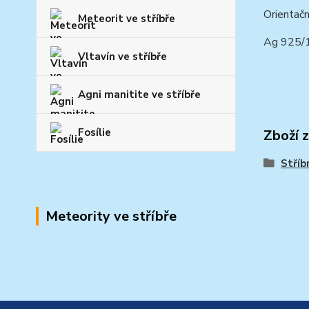
Orientačn
Meteorit ve stříbře
Ag 925/
Vltavín ve stříbře
Agni manitite ve stříbře
Fosílie
Zboží 
Stříb
Meteority ve stříbře