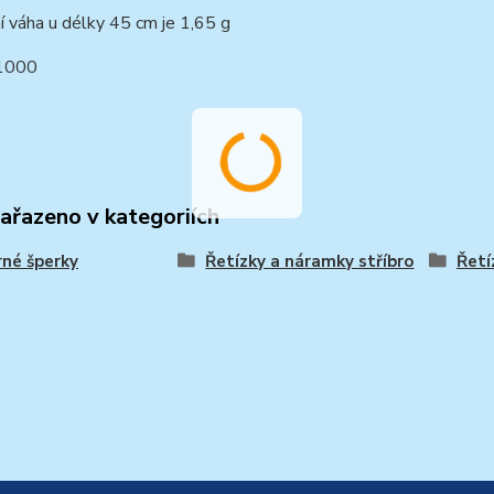
í váha u délky 45 cm je 1,65 g
1000
zařazeno v kategoriích
rné šperky
Řetízky a náramky stříbro
Řetí