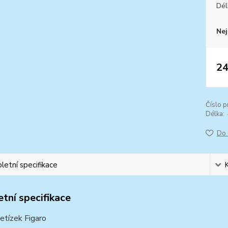
Dél
Nej
24
Číslo p
Délka:
Do 
etní specifikace
tní specifikace
řetízek Figaro