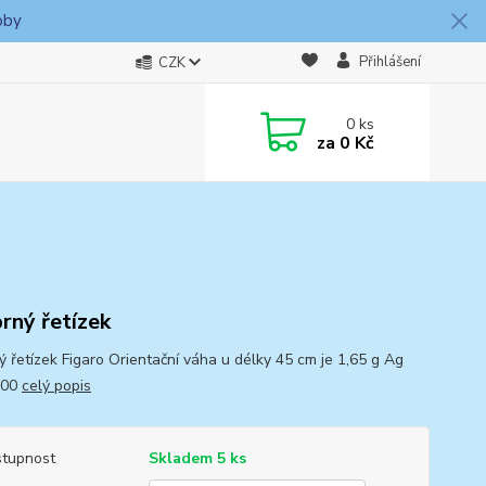
oby
Přihlášení
CZK
0
ks
za
0 Kč
brný řetízek
ný řetízek Figaro Orientační váha u délky 45 cm je 1,65 g Ag
000
celý popis
tupnost
Skladem 5 ks