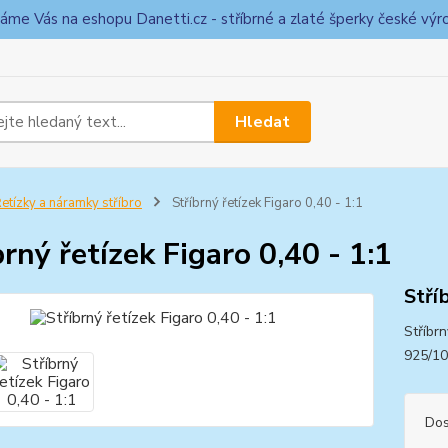
táme Vás na eshopu Danetti.cz - stříbrné a zlaté šperky české výr
Hledat
etízky a náramky stříbro
Stříbrný řetízek Figaro 0,40 - 1:1
brný řetízek Figaro 0,40 - 1:1
Stří
Stříbr
925/1
Dos