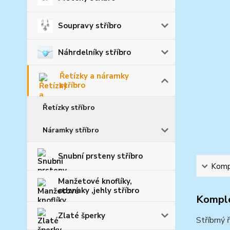
Soupravy stříbro
Náhrdelníky stříbro
Řetízky a náramky
stříbro
Řetízky stříbro
Náramky stříbro
Snubní prsteny stříbro
Kompl
Manžetové knoflíky,
odznaky ,jehly stříbro
Komple
Zlaté šperky
Stříbrný 