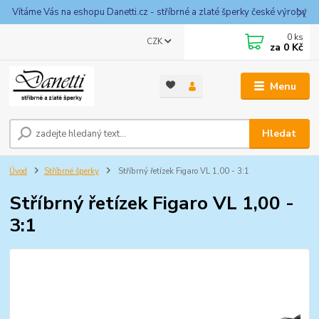
Vítáme Vás na eshopu Danetti.cz - stříbrné a zlaté šperky české výroby
0
ks
CZK
za
0 Kč
Menu
Hledat
Úvod
Stříbrné šperky
Stříbrný řetízek Figaro VL 1,00 - 3:1
Stříbrný řetízek Figaro VL 1,00 -
3:1