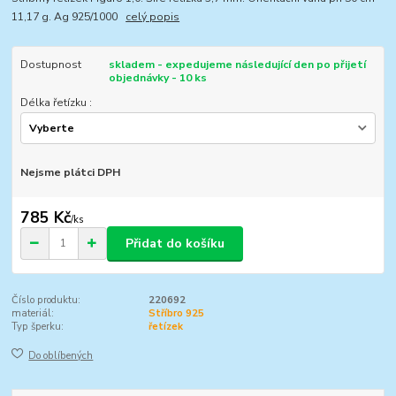
11,17 g. Ag 925/1000
celý popis
Dostupnost
skladem - expedujeme následující den po přijetí
objednávky - 10 ks
Délka řetízku :
Nejsme plátci DPH
785 Kč
/
ks
Přidat do košíku
Číslo produktu:
220692
materiál:
Stříbro 925
Typ šperku:
řetízek
Do oblíbených