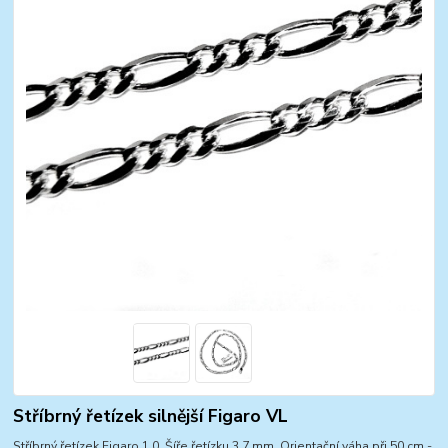
Stříbrný řetízek silnější Figaro VL
Stříbrný řetízek Figaro 1,0. Šíře řetízku 3,7 mm. Orientační váha při 50 cm -