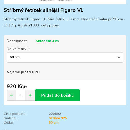
Stříbrný řetízek silnější Figaro VL
Stříbrný řetízek Figaro 1,0. Šíře řetízku 3,7 mm. Orientační váha při 50 cm -
11,17 g. Ag 925/1000
celý popis
Dostupnost
Skladem 4 ks
Délka řetízku :
Nejsme plátci DPH
920 Kč
/
ks
Přidat do košíku
Číslo produktu:
220692
materiál:
Stříbro 925
Délka:
60 cm