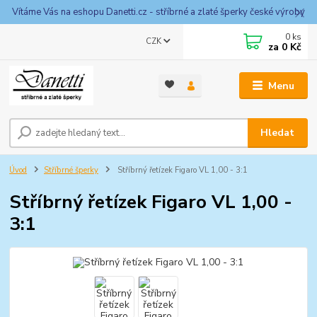
Vítáme Vás na eshopu Danetti.cz - stříbrné a zlaté šperky české výroby
0
ks
CZK
za
0 Kč
Menu
Hledat
Úvod
Stříbrné šperky
Stříbrný řetízek Figaro VL 1,00 - 3:1
Stříbrný řetízek Figaro VL 1,00 -
3:1