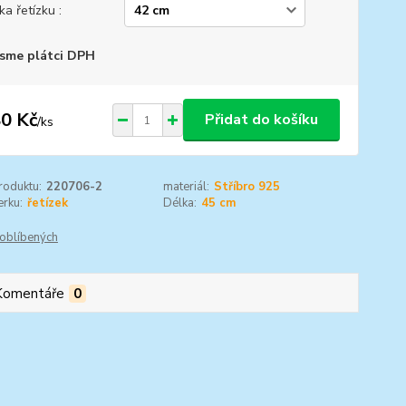
ka řetízku :
sme plátci DPH
0 Kč
Přidat do košíku
/
ks
roduktu:
220706-2
materiál:
Stříbro 925
rku:
řetízek
Délka:
45 cm
oblíbených
Komentáře
0