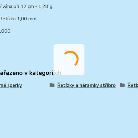
í váha při 42 cm - 1,28 g
 řetízku 1,00 mm
/1000
zařazeno v kategoriích
rné šperky
Řetízky a náramky stříbro
Řetí