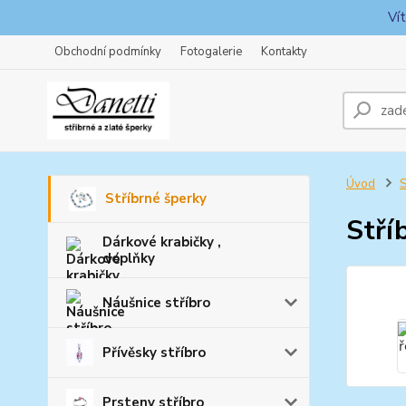
Ví
Obchodní podmínky
Fotogalerie
Kontakty
Úvod
S
Stříbrné šperky
Stří
Dárkové krabičky ,
doplňky
Náušnice stříbro
Přívěsky stříbro
Prsteny stříbro