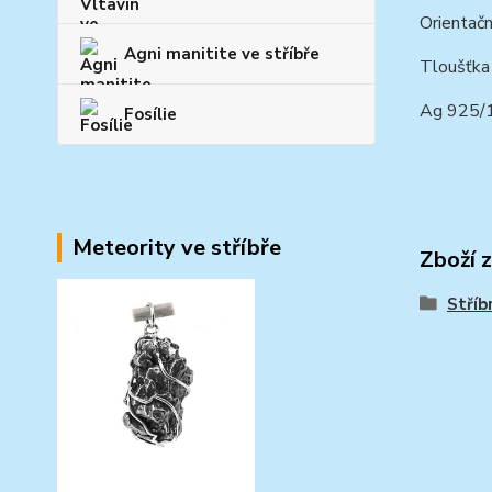
Orientačn
Agni manitite ve stříbře
Tloušťka
Ag 925
Fosílie
Meteority ve stříbře
Zboží 
Stříb