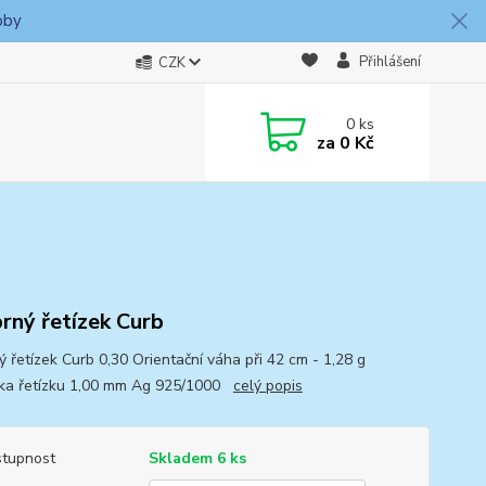
oby
Přihlášení
CZK
0
ks
za
0 Kč
brný řetízek Curb
ý řetízek Curb 0,30 Orientační váha při 42 cm - 1,28 g
ka řetízku 1,00 mm Ag 925/1000
celý popis
tupnost
Skladem 6 ks