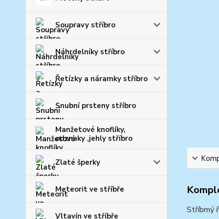
Soupravy stříbro
Náhrdelníky stříbro
Řetízky a náramky stříbro
Snubní prsteny stříbro
Manžetové knoflíky,
odznaky ,jehly stříbro
Kompl
Zlaté šperky
Komple
Meteorit ve stříbře
Stříbrný 
Vltavín ve stříbře