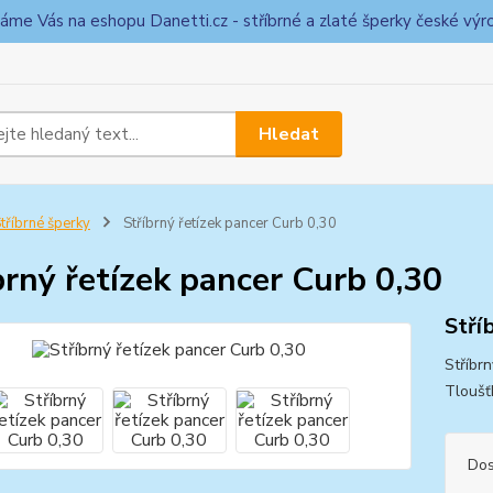
táme Vás na eshopu Danetti.cz - stříbrné a zlaté šperky české výr
Hledat
tříbrné šperky
Stříbrný řetízek pancer Curb 0,30
brný řetízek pancer Curb 0,30
Stří
Stříbrn
Tloušť
Dos