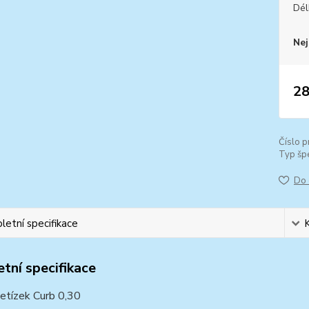
Dél
Nej
28
Číslo p
Typ špe
Do 
etní specifikace
tní specifikace
řetízek Curb 0,30