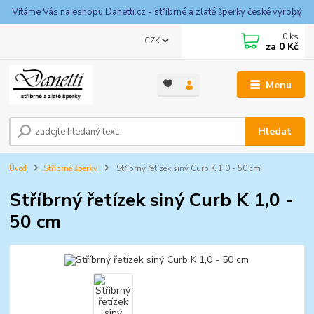
Vítáme Vás na eshopu Danetti.cz - stříbrné a zlaté šperky české výroby
0
ks
CZK
za
0 Kč
Menu
Hledat
Úvod
Stříbrné šperky
Stříbrný řetízek siný Curb K 1,0 - 50 cm
Stříbrný řetízek siný Curb K 1,0 -
50 cm