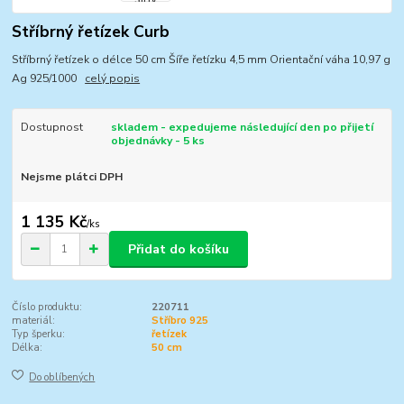
Stříbrný řetízek Curb
Stříbrný řetízek o délce 50 cm Šíře řetízku 4,5 mm Orientační váha 10,97 g
Ag 925/1000
celý popis
Dostupnost
skladem - expedujeme následující den po přijetí
objednávky - 5 ks
Nejsme plátci DPH
1 135 Kč
/
ks
Přidat do košíku
Číslo produktu:
220711
materiál:
Stříbro 925
Typ šperku:
řetízek
Délka:
50 cm
Do oblíbených