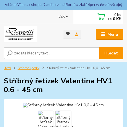
Vítáme Vás na eshopu Danetti.cz - stříbrné a zlaté šperky české výroby
0
ks
CZK
za
0 Kč
Menu
Hledat
Úvod
Stříbrné šperky
Stříbrný řetízek Valentina HV1 0,6 - 45 cm
Stříbrný řetízek Valentina HV1
0,6 - 45 cm