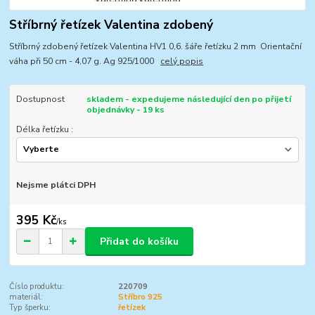
Stříbrný řetízek Valentina zdobený
Stříbrný zdobený řetízek Valentina HV1 0,6. šáře řetízku 2 mm Orientační
váha při 50 cm - 4,07 g. Ag 925/1000
celý popis
Dostupnost
skladem - expedujeme následující den po přijetí
objednávky - 19 ks
Délka řetízku :
Nejsme plátci DPH
395 Kč
/
ks
Přidat do košíku
Číslo produktu:
220709
materiál:
Stříbro 925
Typ šperku:
řetízek