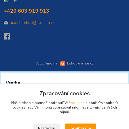
+420 603 919 913
danetti-shop@seznam.cz
Vytvořeno na
Eshop-rychle.cz
Zpracování cookies
Náš e-shop a partneři potřebují Váš
souhlas
s použitím souborů
cookies, aby Vám mohli zobrazovat informace týkající se Vašich
zájmů.
Souhlasím
Nastavení