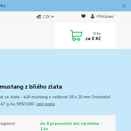
oby
Přihlášení
CZK
0
ks
za
0 Kč
mustang z bílého zlata
ek ze zlata - kůň mustang o velikosti 18 x 20 mm Orientační
,47 g Au 585/1000
celý popis
tupnost
do 8 pracovních dní vyrobíme -
1 ks