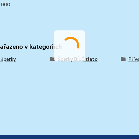
1000
zařazeno v kategoriích
 šperky
Šperky BÍLÉ zlato
Přív