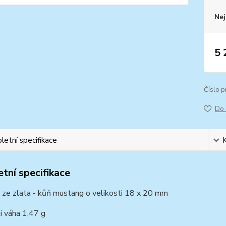
Nej
5 
Číslo p
Do 
etní specifikace
tní specifikace
 ze zlata - kůň mustang o velikosti 18 x 20 mm
í váha 1,47 g