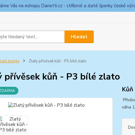
táme Vás na eshopu Danetti.cz - stříbrné a zlaté šperky české výr
Hledat
laté šperky
Zlatý přívěsek kůň - P3 bílé zlato
ý přívěsek kůň - P3 bílé zlato
Kůň 
 ZDARMA
Přívěs
váha 1
Dos