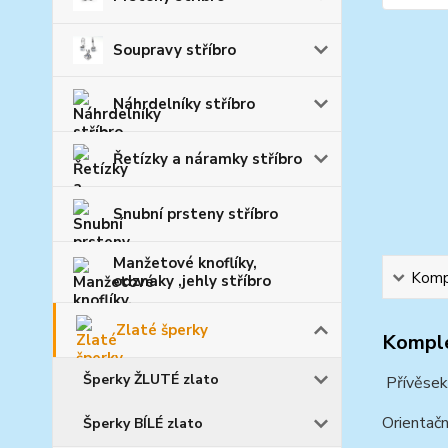
Soupravy stříbro
Náhrdelníky stříbro
Řetízky a náramky stříbro
Snubní prsteny stříbro
Manžetové knoflíky,
Kompl
odznaky ,jehly stříbro
Zlaté šperky
Komple
Šperky ŽLUTÉ zlato
Přívěsek
Orientačn
Šperky BÍLÉ zlato