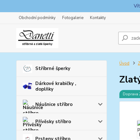
Ví
Obchodní podmínky
Fotogalerie
Kontakty
Úvod
Z
Stříbrné šperky
Zlat
Dárkové krabičky ,
doplňky
Doprava
Náušnice stříbro
Přívěsky stříbro
Prsteny stříbro