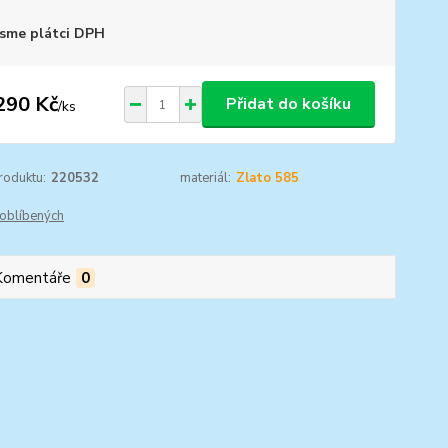
sme plátci DPH
290 Kč
Přidat do košíku
/
ks
roduktu:
220532
materiál:
Zlato 585
oblíbených
Komentáře
0