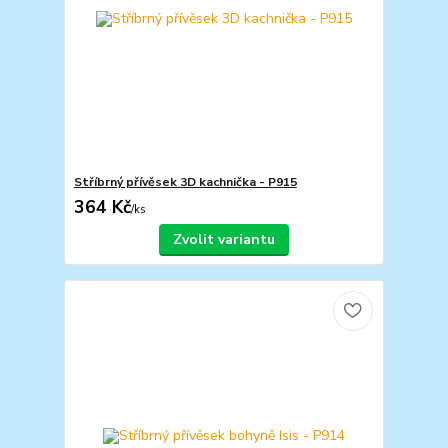
Stříbrný přívěsek 3D kachnička - P915
364 Kč
/
ks
Zvolit variantu