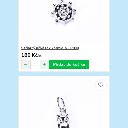
Stříbrný přívěsek kormidlo - P890
180 Kč
/
ks
Přidat do košíku