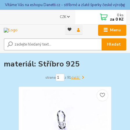
Vítáme Vás na eshopu Danetti.cz - stříbrné a zlaté šperky české výroby
0
ks
CZK
za
0 Kč
Menu
Hledat
materiál: Stříbro 925
strana
z 91
další