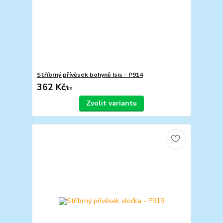
Stříbrný přívěsek bohyně Isis - P914
362 Kč
/
ks
Zvolit variantu