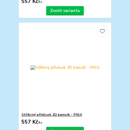
557 Kč
/
ks
Zvolit variantu
Stříbrný přívěsek 3D kamzík - P910
557 Kč
/
ks