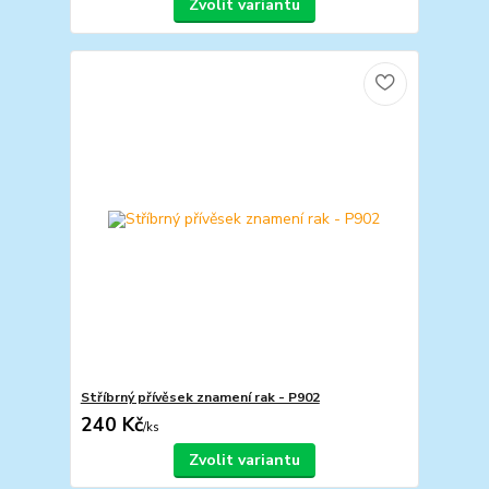
Zvolit variantu
Stříbrný přívěsek znamení rak - P902
240 Kč
/
ks
Zvolit variantu