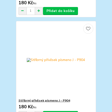
180 Kč
/
ks
Přidat do košíku
Stříbrný přívěsek písmeno J - P904
180 Kč
/
ks