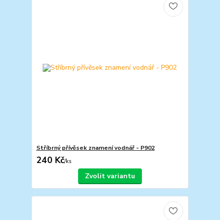
Stříbrný přívěsek znamení vodnář - P902
240 Kč
/
ks
Zvolit variantu