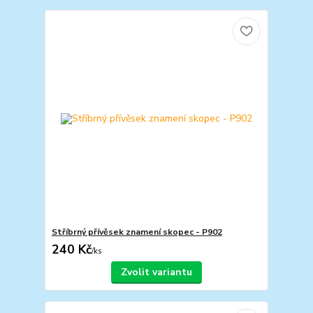
Stříbrný přívěsek znamení skopec - P902
240 Kč
/
ks
Zvolit variantu