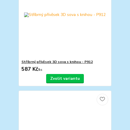
Stříbrný přívěsek 3D sova s knihou - P912
587 Kč
/
ks
Zvolit variantu